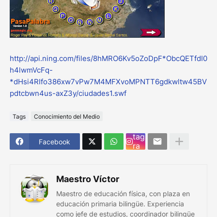
http://api.ning.com/files/8hMRO6Kv5oZoDpF*ObcQETfdI0
h4lwmVcFq-
*dHsi4RIfo386xw7vPw7M4MFXvoMPNTT6gdkwltw45BV
pdtcbwn4us-axZ3y/ciudades1.swf
Tags
Conocimiento del Medio
Ins
tag
Facebook
ra
m
Maestro Víctor
Maestro de educación física, con plaza en
educación primaria bilingüe. Experiencia
como jefe de estudios, coordinador bilingüe