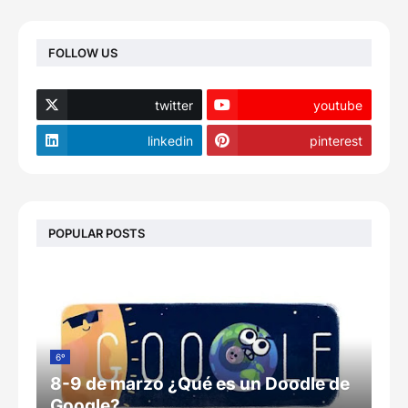
FOLLOW US
twitter
youtube
linkedin
pinterest
POPULAR POSTS
6º
8-9 de marzo ¿Qué es un Doodle de
Google?