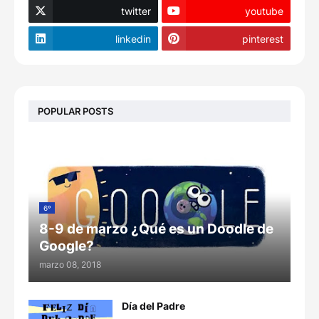
twitter
youtube
linkedin
pinterest
POPULAR POSTS
6º
8-9 de marzo ¿Qué es un Doodle de
Google?
marzo 08, 2018
Día del Padre