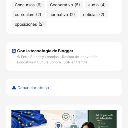
Concursos
(6)
Cooperativo
(5)
audio
(4)
currículum
(2)
normativa
(2)
noticias
(2)
oposiciones
(2)
Con la tecnología de Blogger
© Entre Bichos y Lentejas - Revista de Innovación
Educativa y Cultura Sonora. ISSN en trámite.
Denunciar abuso