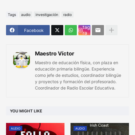
Tags
audio
investigación
radio
Ins
tag
Facebook
ra
m
Maestro Víctor
Maestro de educación física, con plaza en
educación primaria bilingüe. Experiencia
como jefe de estudios, coordinador bilingüe
y proyectos y formación del profesorado.
Coordinador de Radio Escolar Educativa.
YOU MIGHT LIKE
AUDIO
AUDIO