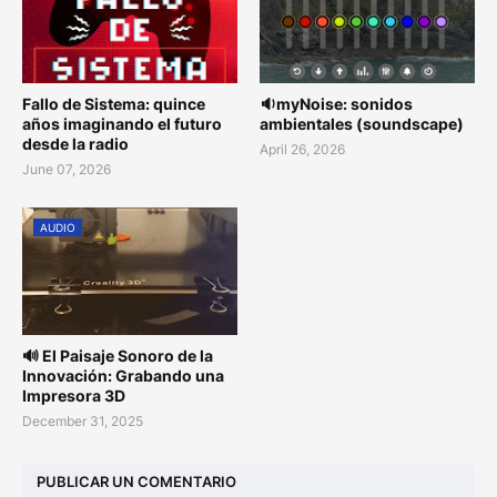
Fallo de Sistema: quince
🔉myNoise: sonidos
años imaginando el futuro
ambientales (soundscape)
desde la radio
April 26, 2026
June 07, 2026
AUDIO
🔊 El Paisaje Sonoro de la
Innovación: Grabando una
Impresora 3D
December 31, 2025
PUBLICAR UN COMENTARIO