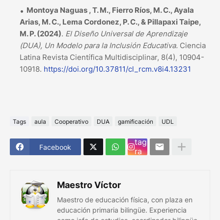
Montoya Naguas , T. M., Fierro Ríos, M. C., Ayala
Arias, M. C., Lema Cordonez, P. C., & Pillapaxi Taipe,
M. P. (2024)
.
El Diseño Universal de Aprendizaje
(DUA), Un Modelo para la Inclusión Educativa.
Ciencia
Latina Revista Científica Multidisciplinar, 8(4), 10904-
10918.
https://doi.org/10.37811/cl_rcm.v8i4.13231
Tags
aula
Cooperativo
DUA
gamificación
UDL
Ins
tag
Facebook
ra
m
Maestro Víctor
Maestro de educación física, con plaza en
educación primaria bilingüe. Experiencia