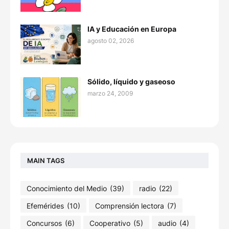
IA y Educación en Europa
agosto 02, 2026
Sólido, líquido y gaseoso
marzo 24, 2009
MAIN TAGS
Conocimiento del Medio
(39)
radio
(22)
Efemérides
(10)
Comprensión lectora
(7)
Concursos
(6)
Cooperativo
(5)
audio
(4)