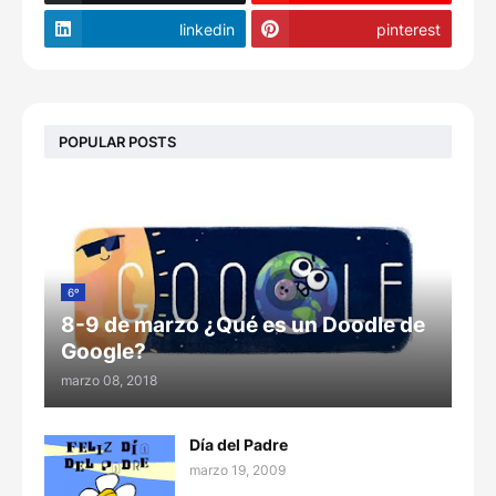
linkedin
pinterest
POPULAR POSTS
6º
8-9 de marzo ¿Qué es un Doodle de
Google?
marzo 08, 2018
Día del Padre
marzo 19, 2009