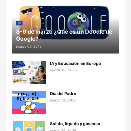
6º
8-9 de marzo ¿Qué es un Doodle de
Google?
marzo 08, 2018
IA y Educación en Europa
agosto 02, 2026
Día del Padre
marzo 19, 2009
Sólido, líquido y gaseoso
marzo 24, 2009