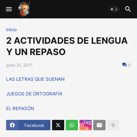
Inicio
2 ACTIVIDADES DE LENGUA
Y UN REPASO
junio 21, 2011
0
LAS LETRAS QUE SUENAN
JUEGOS DE ORTOGRAFÍA
EL REPASÓN
Ins
tag
Facebook
ra
m