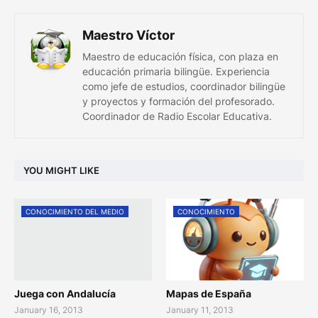
m
Maestro Víctor
Maestro de educación física, con plaza en
educación primaria bilingüe. Experiencia
como jefe de estudios, coordinador bilingüe
y proyectos y formación del profesorado.
Coordinador de Radio Escolar Educativa.
YOU MIGHT LIKE
CONOCIMIENTO DEL MEDIO
CONOCIMIENTO
Juega con Andalucía
Mapas de España
January 16, 2013
January 11, 2013