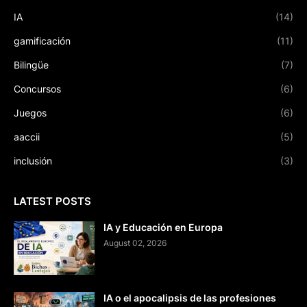
IA
(14)
gamificación
(11)
Bilingüe
(7)
Concursos
(6)
Juegos
(6)
aaccii
(5)
inclusión
(3)
LATEST POSTS
IA y Educación en Europa
August 02, 2026
IA o el apocalipsis de las profesiones