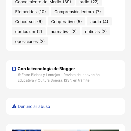
Conocimiento del Medio
(39)
radio
(22)
Efemérides
(10)
Comprensión lectora
(7)
Concursos
(6)
Cooperativo
(5)
audio
(4)
currículum
(2)
normativa
(2)
noticias
(2)
oposiciones
(2)
Con la tecnología de Blogger
© Entre Bichos y Lentejas - Revista de Innovación
Educativa y Cultura Sonora. ISSN en trámite.
Denunciar abuso