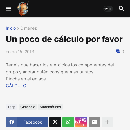
Inicio
Giménez
Un poco de cálculo por favor
enero 15, 2013
0
Tenéis que hacer los ejercicios los componentes del
grupo y anotar quién consigue más puntos.
Pincha en el enlace
CÁLCULO
Tags
Giménez
Matemáticas
Ins
tag
Facebook
ra