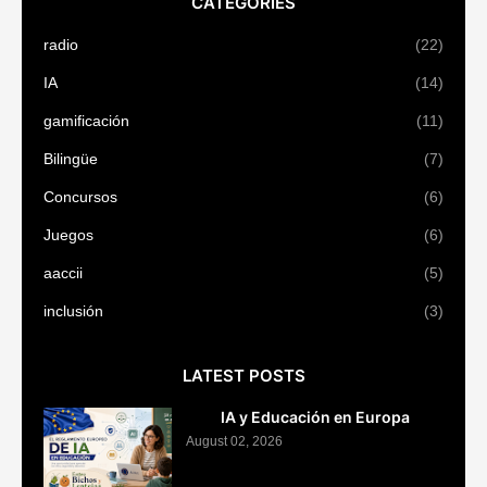
CATEGORIES
radio
(22)
IA
(14)
gamificación
(11)
Bilingüe
(7)
Concursos
(6)
Juegos
(6)
aaccii
(5)
inclusión
(3)
LATEST POSTS
IA y Educación en Europa
August 02, 2026