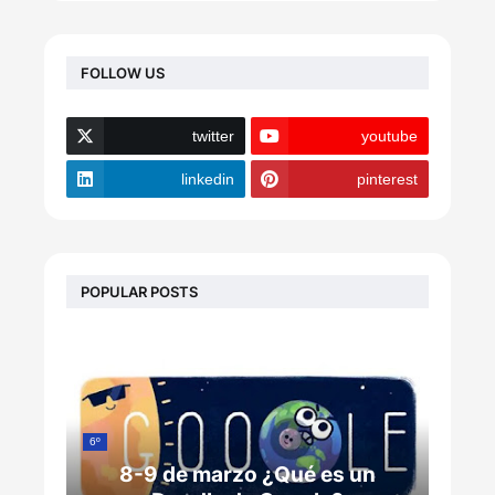
FOLLOW US
twitter
youtube
linkedin
pinterest
POPULAR POSTS
6º
8-9 de marzo ¿Qué es un